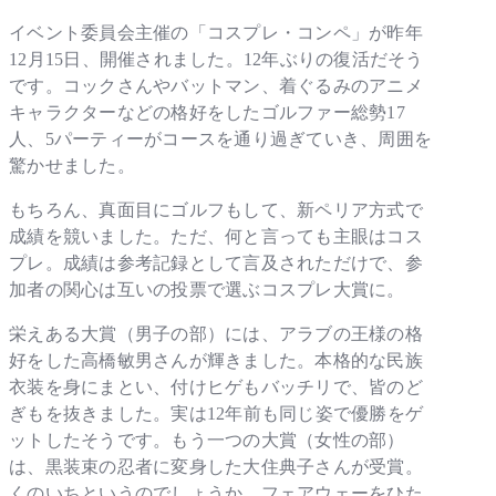
イベント委員会主催の「コスプレ・コンペ」が昨年
12月15日、開催されました。12年ぶりの復活だそう
です。コックさんやバットマン、着ぐるみのアニメ
キャラクターなどの格好をしたゴルファー総勢17
人、5パーティーがコースを通り過ぎていき、周囲を
驚かせました。
もちろん、真面目にゴルフもして、新ペリア方式で
成績を競いました。ただ、何と言っても主眼はコス
プレ。成績は参考記録として言及されただけで、参
加者の関心は互いの投票で選ぶコスプレ大賞に。
栄えある大賞（男子の部）には、アラブの王様の格
好をした高橋敏男さんが輝きました。本格的な民族
衣装を身にまとい、付けヒゲもバッチリで、皆のど
ぎもを抜きました。実は12年前も同じ姿で優勝をゲ
ットしたそうです。もう一つの大賞（女性の部）
は、黒装束の忍者に変身した大住典子さんが受賞。
くのいちというのでしょうか、フェアウェーをひた