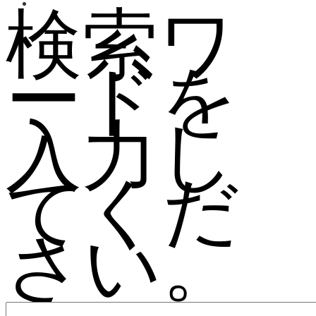
検索ワ
ードを
入力し
てくだ
さい。