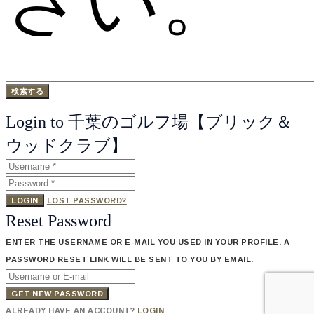
さい。
Login to 千葉のゴルフ場【ブリック＆
ウッドクラブ】
LOGIN
LOST PASSWORD?
Reset Password
ENTER THE USERNAME OR E-MAIL YOU USED IN YOUR PROFILE. A
PASSWORD RESET LINK WILL BE SENT TO YOU BY EMAIL.
GET NEW PASSWORD
ALREADY HAVE AN ACCOUNT?
LOGIN