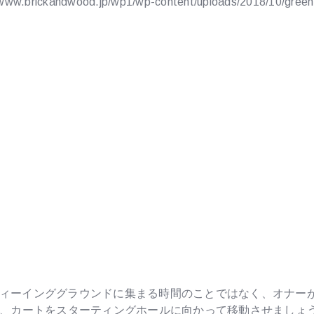
/www.brickandwood.jp/wp1/wp-content/uploads/2018/10/gree
ィーインググラウンドに集まる時間のことではなく、オナー
え、カートをスターティングホールに向かって移動させましょ