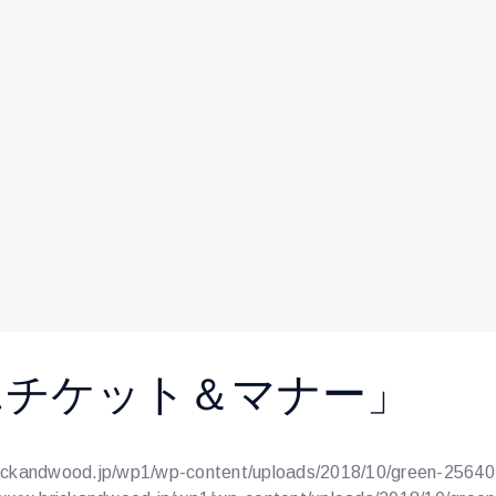
エチケット＆マナー」
rickandwood.jp/wp1/wp-content/uploads/2018/10/green-2564